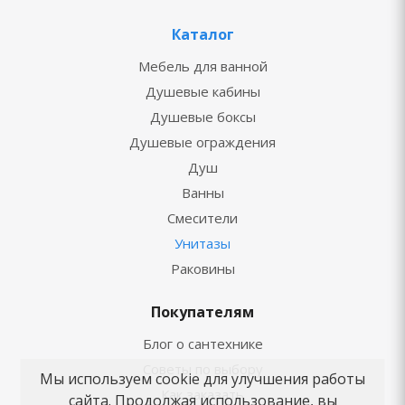
Каталог
Мебель для ванной
Душевые кабины
Душевые боксы
Душевые ограждения
Душ
Ванны
Смесители
Унитазы
Раковины
Покупателям
Блог о сантехнике
Советы по выбору
Мы используем cookie для улучшения работы
Как заказать
сайта. Продолжая использование, вы