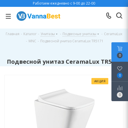
Работаем ежедневно с 9-00 до 22-00
Главная
-
Каталог
-
Унитазы
-
Подвесные унитазы
-
CeramaLux
-
MNC
-
Подвесной унитаз CeramaLux TR5171
0
Подвесной унитаз CeramaLux TR5171
0
АКЦИЯ
0