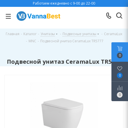
Работаем ежедневно с 9-00 до 22-00
Главная
-
Каталог
-
Унитазы
-
Подвесные унитазы
-
CeramaLux
-
MNC
-
Подвесной унитаз CeramaLux TR5777
0
Подвесной унитаз CeramaLux TR5777
0
0