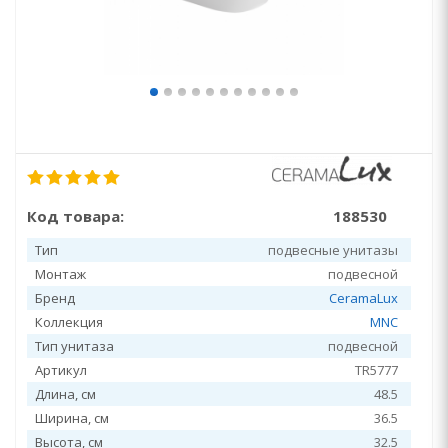
Код товара:
188530
Тип
подвесные унитазы
Монтаж
подвесной
Бренд
CeramaLux
Коллекция
MNC
Тип унитаза
подвесной
Артикул
TR5777
Длина, см
48.5
Ширина, см
36.5
Высота, см
32.5