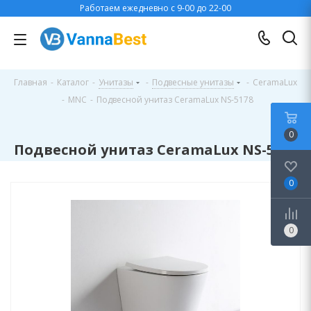
Работаем ежедневно с 9-00 до 22-00
Главная
-
Каталог
-
Унитазы
-
Подвесные унитазы
-
CeramaLux
-
MNC
-
Подвесной унитаз CeramaLux NS-5178
0
Подвесной унитаз CeramaLux NS-5178
0
0