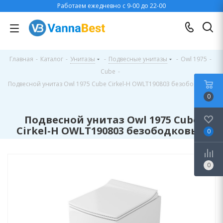
Работаем ежедневно с 9-00 до 22-00
Главная
-
Каталог
-
Унитазы
-
Подвесные унитазы
-
Owl 1975
-
Cube
-
Подвесной унитаз Owl 1975 Cube Cirkel-H OWLT190803 безободковый
0
Подвесной унитаз Owl 1975 Cube
Cirkel-H OWLT190803 безободковый
0
0