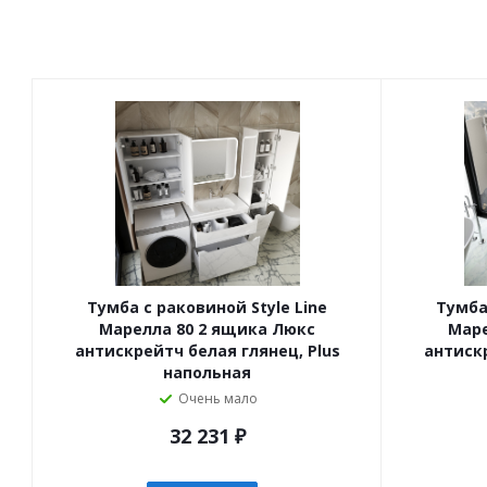
Тумба с раковиной Style Line
Тумба
Марелла 80 2 ящика Люкс
Маре
антискрейтч белая глянец, Plus
антискр
напольная
Очень мало
32 231
₽