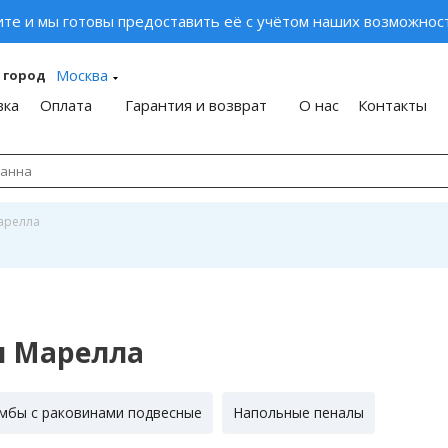
ите и мы готовы предоставить её с учётом наших возможност
Москва
 город
вка
Оплата
Гарантия и возврат
О нас
Контакты
арелла
ы Марелла
мбы с раковинами подвесные
Напольные пеналы