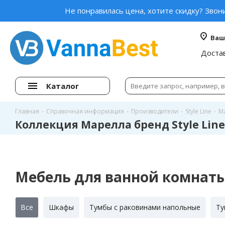
Не понравилась цена, хотите скидку? Звон
Ваш
Доста
Каталог
Главная
-
Справочная информация
-
Производители
-
Style Line
-
М
Коллекция Марелла бренд Style Line
Мебель для ванной комнат
Все
Шкафы
Тумбы с раковинами напольные
Ту