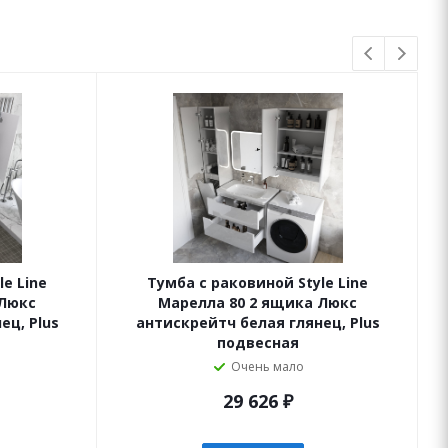
e Line
Тумба с раковиной Style Line
 Люкс
Марелла 80 2 ящика Люкс
ец, Plus
антискрейтч белая глянец, Plus
подвесная
Очень мало
29 626
₽