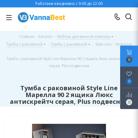
Работаем ежедневно с 9-00 до 22-00
Главная
-
Каталог
-
Мебель для ванной комнаты
-
Тумбы с раковиной
-
Тумбы с раковиной
-
Style Line
-
Марелла
-
Тумба с раковиной Style Line Марелла 90 2 ящика Люкс антискрейтч
0
серая, Plus подвесная
0
Тумба с раковиной Style Line
Марелла 90 2 ящика Люкс
антискрейтч серая, Plus подвесная
0