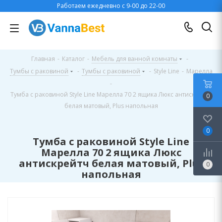
Работаем ежедневно с 9-00 до 22-00
Главная
-
Каталог
-
Мебель для ванной комнаты
-
Тумбы с раковиной
-
Тумбы с раковиной
-
Style Line
-
Марелла
-
Тумба с раковиной Style Line Марелла 70 2 ящика Люкс антискрейтч
0
белая матовый, Plus напольная
0
Тумба с раковиной Style Line
Марелла 70 2 ящика Люкс
антискрейтч белая матовый, Plus
0
напольная