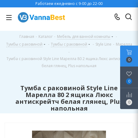
Работаем ежедневно с 9-00 до 22-00
Главная
-
Каталог
-
Мебель для ванной комнаты
-
Тумбы с раковиной
-
Тумбы с раковиной
-
Style Line
-
Марелла
-
Тумба с раковиной Style Line Марелла 80 2 ящика Люкс антискрейтч
0
белая глянец, Plus напольная
0
Тумба с раковиной Style Line
Марелла 80 2 ящика Люкс
антискрейтч белая глянец, Plus
0
напольная