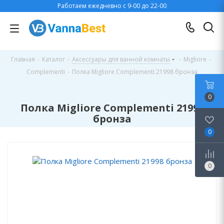
Работаем ежедневно с 9-00 до 22-00
Главная
-
Каталог
-
Аксессуары для ванной комнаты
-
Migliore
-
Complementi
-
Полка Migliore Complementi 21998 бронза
0
Полка Migliore Complementi 21998
бронза
0
0