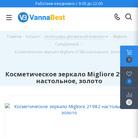
Работаем ежедневно с 9-00 до 22-00
Главная
-
Каталог
-
Аксессуары для ванной комнаты
-
Migliore
-
Complementi
-
Косметическое зеркало Migliore 21982 настольное, золото
0
Косметическое зеркало Migliore 21982
настольное, золото
0
0