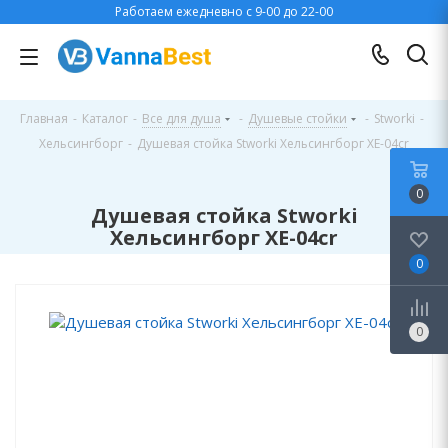
Работаем ежедневно с 9-00 до 22-00
Главная
-
Каталог
-
Все для душа
-
Душевые стойки
-
Stworki
-
Хельсингборг
-
Душевая стойка Stworki Хельсингборг XE-04cr
0
Душевая стойка Stworki
Хельсингборг XE-04cr
0
0