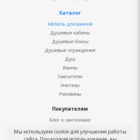
Каталог
Мебель для ванной
Душевые кабины
Душевые боксы
Душевые ограждения
Душ
Ванны
Смесители
Унитазы
Раковины
Покупателям
Блог о сантехнике
Советы по выбору
Мы используем cookie для улучшения работы
Как заказать
сайта. Продолжая использование, вы