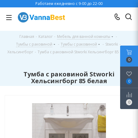
Работаем ежедневно с 9-00 до 22-00
Главная
-
Каталог
-
Мебель для ванной комнаты
-
Тумбы с раковиной
-
Тумбы с раковиной
-
Stworki
-
Хельсингборг
-
Тумба с раковиной Stworki Хельсингборг 85 белая
0
Тумба с раковиной Stworki
Хельсингборг 85 белая
0
0