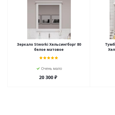
Зеркало Stworki Хельсингборг 80
Тумб
белое матовое
Хел
Очень мало
20 300
₽