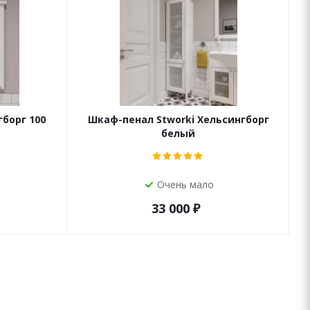
гборг 100
Шкаф-пенал Stworki Хельсингборг
белый
Очень мало
33 000
₽