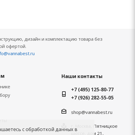
нструкцию, дизайн и комплектацию товара без
ой офертой.
nfo@vannabest.ru
ям
Наши контакты
хнике
+7 (495) 125-80-77
ыбору
+7 (926) 282-55-05
shop@vannabest.ru
еты
г. Москва, Пятницкое
ашаетесь с обработкой данных в
шоссе, дом 21,