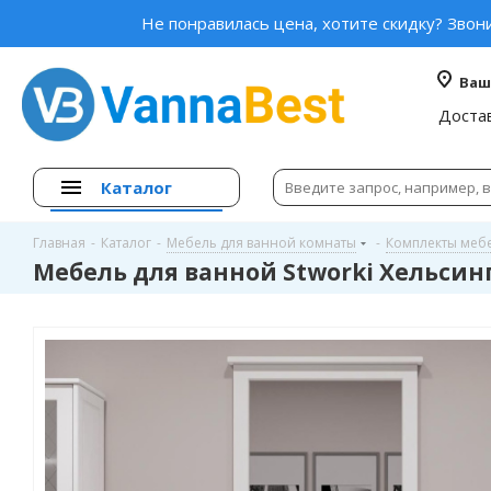
Не понравилась цена, хотите скидку? Звон
Ваш
Доста
Каталог
Главная
-
Каталог
-
Мебель для ванной комнаты
-
Комплекты меб
Мебель для ванной Stworki Хельсинг