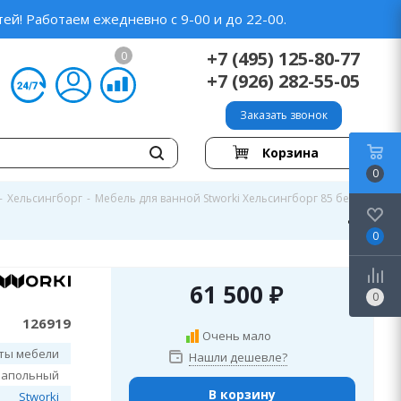
ей! Работаем ежедневно с 9-00 и до 22-00.
+7 (495) 125-80-77
0
+7 (926) 282-55-05
Заказать звонок
Корзина
0
-
Хельсингборг
-
Мебель для ванной Stworki Хельсингборг 85 белая
0
61 500
₽
0
126919
Очень мало
ты мебели
Нашли дешевле?
напольный
В корзину
Stworki