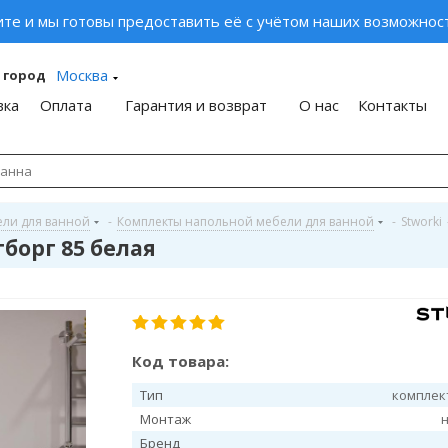
ите и мы готовы предоставить её с учётом наших возможност
Москва
 город
вка
Оплата
Гарантия и возврат
О нас
Контакты
ели для ванной
-
Комплекты напольной мебели для ванной
-
Stworki
борг 85 белая
Код товара:
Тип
комплек
Монтаж
Бренд