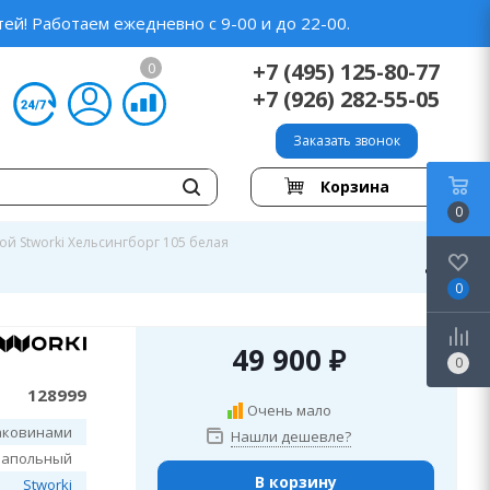
ей! Работаем ежедневно с 9-00 и до 22-00.
+7 (495) 125-80-77
0
+7 (926) 282-55-05
Заказать звонок
Корзина
0
ой Stworki Хельсингборг 105 белая
0
49 900
₽
0
128999
Очень мало
аковинами
Нашли дешевле?
напольный
В корзину
Stworki