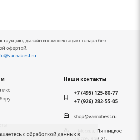
нструкцию, дизайн и комплектацию товара без
ой офертой.
nfo@vannabest.ru
ям
Наши контакты
хнике
+7 (495) 125-80-77
ыбору
+7 (926) 282-55-05
shop@vannabest.ru
еты
г. Москва, Пятницкое
ашаетесь с обработкой данных в
шоссе, дом 21,