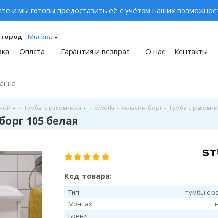
ите и мы готовы предоставить её с учётом наших возможност
Москва
 город
вка
Оплата
Гарантия и возврат
О нас
Контакты
иной
-
Тумбы с раковиной
-
Stworki
-
Хельсингборг
-
Тумба с раковин
борг 105 белая
Код товара:
Тип
тумбы с р
Монтаж
Бренд