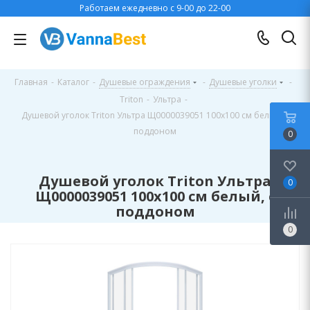
Работаем ежедневно с 9-00 до 22-00
Главная
-
Каталог
-
Душевые ограждения
-
Душевые уголки
-
Triton
-
Ультра
-
Душевой уголок Triton Ультра Щ0000039051 100х100 см белый, с
поддоном
0
Душевой уголок Triton Ультра
0
Щ0000039051 100х100 см белый, с
поддоном
0