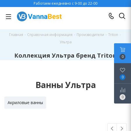
Работаем ежедневно с 9-00 до 22-00
Главная
-
Справочная информация
-
Производители
-
Triton
-
Ультра
Коллекция Ультра бренд Triton
0
0
Ванны Ультра
0
Акриловые ванны