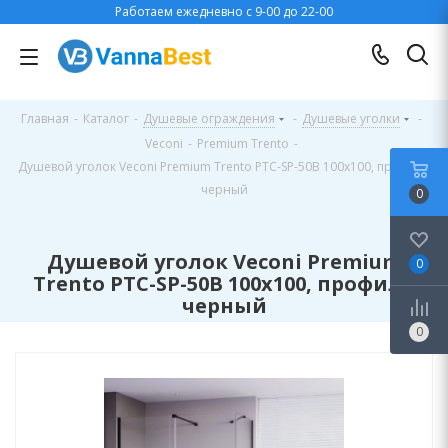
Работаем ежедневно с 9-00 до 22-00
Главная
-
Каталог
-
Душевые ограждения
-
Душевые уголки
-
Veconi
-
Premium Trento
-
Душевой уголок Veconi Premium Trento PTC-SP-50B 100x100, профиль
черный
0
Душевой уголок Veconi Premium
0
Trento PTC-SP-50B 100x100, профиль
черный
0