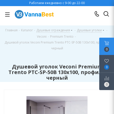
Работаем ежедневно с 9-00 до 22-00
Главная
-
Каталог
-
Душевые ограждения
-
Душевые уголки
-
Veconi
-
Premium Trento
-
Душевой уголок Veconi Premium Trento PTC-SP-50B 130x100, профиль
черный
0
Душевой уголок Veconi Premium
0
Trento PTC-SP-50B 130x100, профиль
черный
0