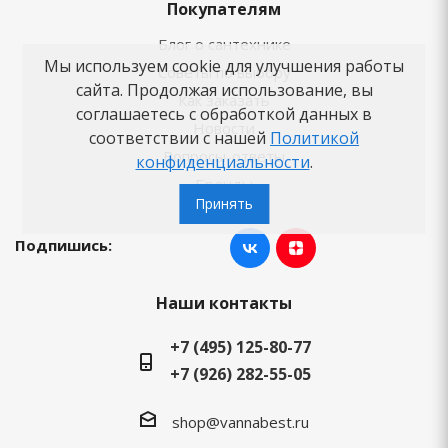
Покупателям
Блог о сантехнике
Мы используем cookie для улучшения работы
Советы по выбору
сайта. Продолжая использование, вы
Как заказать
соглашаетесь с обработкой данных в
Новости
соответствии с нашей
Политикой
Вопросы-ответы
конфиденциальности
.
Бренды
Принять
Подпишись:
Наши контакты
+7 (495) 125-80-77
+7 (926) 282-55-05
shop@vannabest.ru