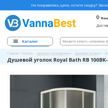
Не понравилась цена, хотите скидку? Звон
Ваш
Доста
Каталог
Главная
-
Каталог
-
Душевые ограждения
-
Душевые уголки
-
Ro
Душевой уголок Royal Bath RB 100BK