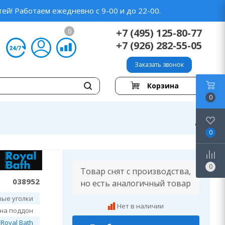
ей! Работаем ежедневно с 9-00 и до 22-00.
+7 (495) 125-80-77
0
+7 (926) 282-55-05
Заказать звонок
Корзина
0
0
0
Товар снят с производства,
038952
но есть аналогичный товар
ые уголки
Нет в наличии
 на поддон
Royal Bath