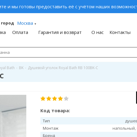
ите и мы готовы предоставить её с учётом наших возможност
Москва
 город
вка
Оплата
Гарантия и возврат
О нас
Контакты
yal Bath
-
BK
-
Душевой уголок Royal Bath RB 100BK-C
-C
Код товара:
Тип
душев
Монтаж
напольный,
Бренд