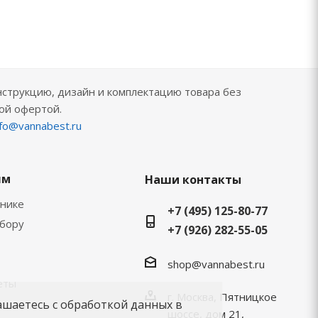
нструкцию, дизайн и комплектацию товара без
ой офертой.
nfo@vannabest.ru
ям
Наши контакты
хнике
+7 (495) 125-80-77
ыбору
+7 (926) 282-55-05
shop@vannabest.ru
еты
г. Москва, Пятницкое
ашаетесь с обработкой данных в
шоссе, дом 21,