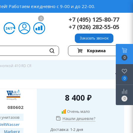
ей! Работаем ежедневно с 9-00 и до 22-00.
+7 (495) 125-80-77
0
+7 (926) 282-55-05
Заказать звонок
Корзина
0
кнопкой 410 RD CR
0
8 400
₽
0
080602
Очень мало
я унитазов
Нашли дешевле?
eltWasser
Доставка: 1-2 дня
Marberg