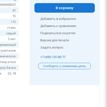
0000008207
В корзину
41
15
Добавить в избранное
115
Добавить к сравнению
сталь
Поделиться в соцсетях
серый
5 лет
Версия для печати
временный
Задать вопрос
я унитазов
аническое
+7 (495) 125-80-77
тену и пол
Сообщить о снижении цены
ерху бачка
м
23, 18