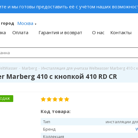
ите и мы готовы предоставить её с учётом наших возможност
Москва
 город
вка
Оплата
Гарантия и возврат
О нас
Контакты
eltWasser
-
Marberg
-
Инсталляция для унитаза Weltwasser Marberg 410 с 
 Marberg 410 с кнопкой 410 RD CR
РОДАЖ
Код товара:
Тип
инсталляции дл
Бренд
W
Коллекция