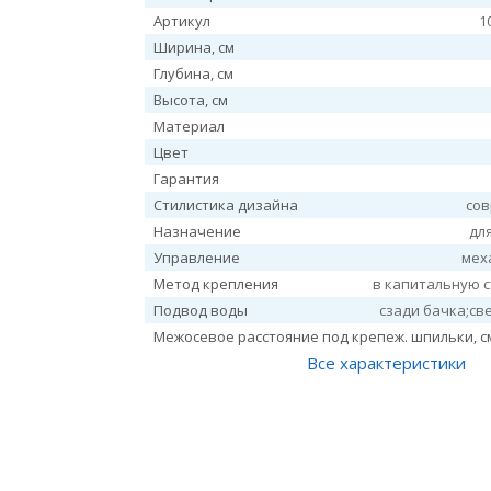
Артикул
1
Ширина, см
Глубина, см
Высота, см
Материал
Цвет
Гарантия
Стилистика дизайна
со
Назначение
дл
Управление
мех
Метод крепления
в капитальную с
Подвод воды
сзади бачка;св
Межосевое расстояние под крепеж. шпильки, с
Все характеристики