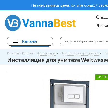
Не понравилась цена, хотите скидку? Звон
Ваш
Доста
Каталог
Главная
-
Каталог
-
Инсталляции
-
Инсталляции для унитаза
-
W
Инсталляция для унитаза Weltwasser
ХИТ П