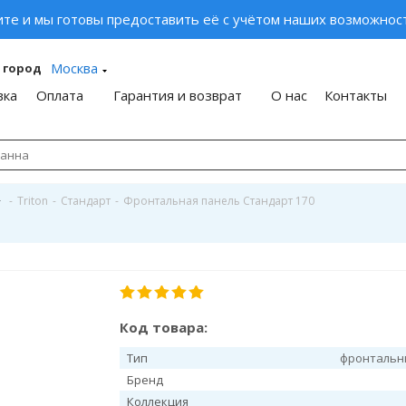
ите и мы готовы предоставить её с учётом наших возможност
Москва
 город
вка
Оплата
Гарантия и возврат
О нас
Контакты
-
Triton
-
Стандарт
-
Фронтальная панель Стандарт 170
Код товара:
Тип
фронтальн
Бренд
Коллекция