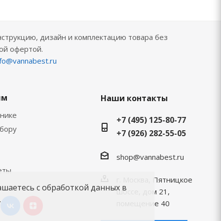
нструкцию, дизайн и комплектацию товара без
ой офертой.
nfo@vannabest.ru
ям
Наши контакты
хнике
+7 (495) 125-80-77
ыбору
+7 (926) 282-55-05
shop@vannabest.ru
еты
г. Москва, Пятницкое
ашаетесь с обработкой данных в
шоссе, дом 21,
.
помещение 40