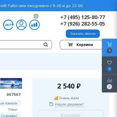
ей! Работаем ежедневно с 9-00 и до 22-00.
+7 (495) 125-80-77
0
+7 (926) 282-55-05
Заказать звонок
Корзина
0
0
2 540
₽
0
007507
Очень мало
ые панели
Нашли дешевле?
Triton
В корзину
Стандарт