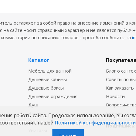
ель оставляет за собой право на внесение изменений в ко
 на сайте носит справочный характер и не является публичн
е комментарии по описанию товаров - просьба сообщить на
i
Каталог
Покупател
Мебель для ванной
Блог о санте
Душевые кабины
Советы по в
Душевые боксы
Как заказать
Душевые ограждения
Новости
Душ
Вопросы-отв
Ванны
Бренды
шения работы сайта. Продолжая использование, вы согл
Смесители
соответствии с нашей
Политикой конфиденциальности
Подпишись:
Унитазы