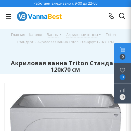
Работаем ежедневно с 9-00 до 22-00
Главная
-
Каталог
-
Ванны
-
Акриловые ванны
-
Triton
-
Стандарт
-
Акриловая ванна Triton Стандарт 120х70 см
0
Акриловая ванна Triton Стандарт
120х70 см
0
0