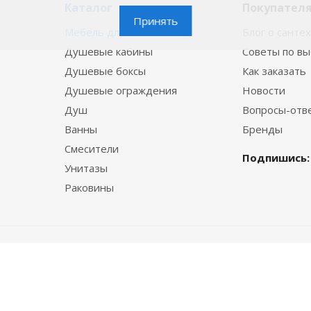
Каталог
Покупател
Принять
Мебель для ванной
Блог о санте
Душевые кабины
Советы по в
Душевые боксы
Как заказать
Душевые ограждения
Новости
Душ
Вопросы-отв
Ванны
Бренды
Смесители
Подпишись:
Унитазы
Раковины
© 2015—2026 VannaBest