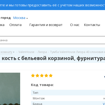
ите и мы готовы предоставить её с учётом наших возможност
Москва
 город
вка
Оплата
Гарантия и возврат
О нас
Контакты
 комнату
-
ValenHouse
-
Лиора
-
Тумба ValenHouse Лиора 40 слоновая 
 кость с бельевой корзиной, фурнитур
Код товара:
Тип
Монтаж
Бренд
V