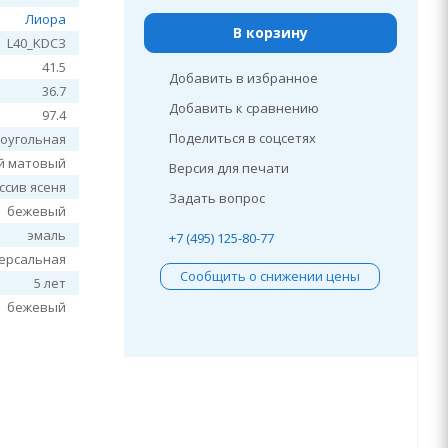
Лиора
В корзину
L40_KDСЗ
41.5
Добавить в избранное
36.7
Добавить к сравнению
97.4
Поделиться в соцсетях
оугольная
й матовый
Версия для печати
ссив ясеня
Задать вопрос
бежевый
эмаль
+7 (495) 125-80-77
ерсальная
Сообщить о снижении цены
5 лет
бежевый