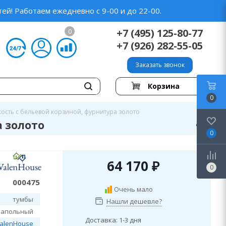
ей! Работаем ежедневно с 9-00 и до 22-00.
+7 (495) 125-80-77
0
+7 (926) 282-55-05
Заказать звонок
Корзина
0
кость с бельевой корзиной, фурнитура золото
а золото
0
64 170
₽
0
000475
Очень мало
тумбы
Нашли дешевле?
напольный
Доставка: 1-3 дня
alenHouse