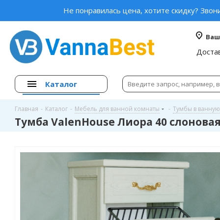
Не понравилась цена, хотите скидку? Звон
Ваш
Доста
Каталог
Главная
-
Каталог
-
Мебель для ванной комнаты
-
Тумбы в ванную
Тумба ValenHouse Лиора 40 слоновая