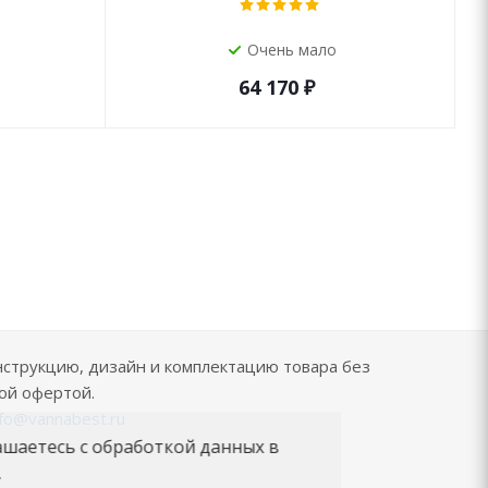
Очень мало
64 170
₽
нструкцию, дизайн и комплектацию товара без
ой офертой.
nfo@vannabest.ru
ашаетесь с обработкой данных в
.