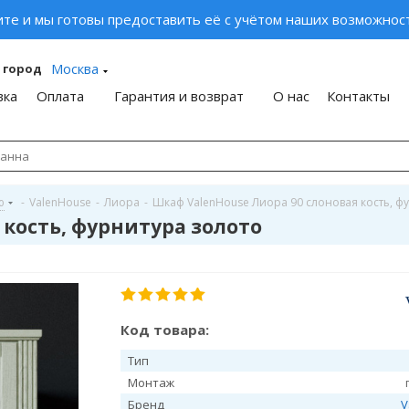
ите и мы готовы предоставить её с учётом наших возможност
Москва
 город
вка
Оплата
Гарантия и возврат
О нас
Контакты
ю
-
ValenHouse
-
Лиора
-
Шкаф ValenHouse Лиора 90 слоновая кость, ф
 кость, фурнитура золото
Код товара:
Тип
Монтаж
Бренд
V