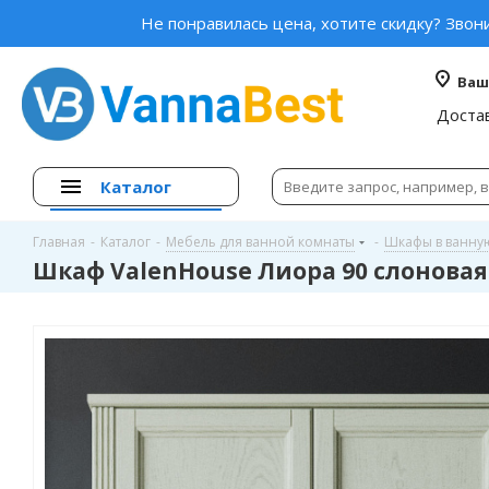
Не понравилась цена, хотите скидку? Звон
Ваш
Доста
Каталог
Главная
-
Каталог
-
Мебель для ванной комнаты
-
Шкафы в ванну
Шкаф ValenHouse Лиора 90 слоновая