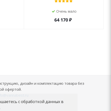
Очень мало
64 170
₽
нструкцию, дизайн и комплектацию товара без
ой офертой.
nfo@vannabest.ru
ашаетесь с обработкой данных в
.