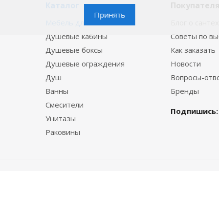
Каталог
Покупател
Принять
Мебель для ванной
Блог о санте
Душевые кабины
Советы по в
Душевые боксы
Как заказать
Душевые ограждения
Новости
Душ
Вопросы-отв
Ванны
Бренды
Смесители
Подпишись:
Унитазы
Раковины
© 2015—2026 VannaBest