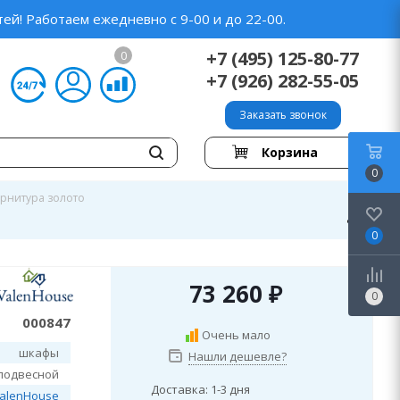
ей! Работаем ежедневно с 9-00 и до 22-00.
+7 (495) 125-80-77
0
+7 (926) 282-55-05
Заказать звонок
Корзина
0
урнитура золото
0
73 260
₽
0
000847
Очень мало
шкафы
Нашли дешевле?
подвесной
Доставка: 1-3 дня
alenHouse