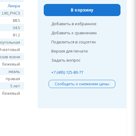
Лиора
В корзину
L90_PHСЗ
88.5
Добавить в избранное
34.5
Добавить к сравнению
81.2
Поделиться в соцсетях
оугольная
й матовый
Версия для печати
ссив ясеня
Задать вопрос
бежевый
эмаль
+7 (495) 125-80-77
правая
Сообщить о снижении цены
5 лет
бежевый