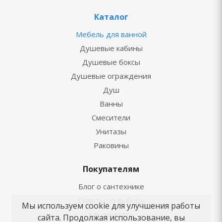
Каталог
Мебель для ванной
Душевые кабины
Душевые боксы
Душевые ограждения
Душ
Ванны
Смесители
Унитазы
Раковины
Покупателям
Блог о сантехнике
Советы по выбору
Мы используем cookie для улучшения работы
Как заказать
сайта. Продолжая использование, вы