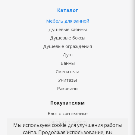
Каталог
Мебель для ванной
Душевые кабины
Душевые боксы
Душевые ограждения
Душ
Ванны
Смесители
Унитазы
Раковины
Покупателям
Блог о сантехнике
Советы по выбору
Мы используем cookie для улучшения работы
Как заказать
сайта. Продолжая использование, вы