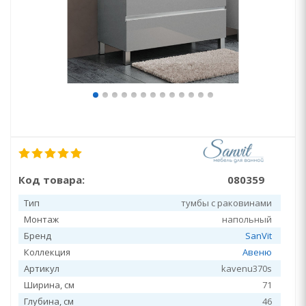
Код товара:
080359
Тип
тумбы с раковинами
Монтаж
напольный
Бренд
SanVit
Коллекция
Авеню
Артикул
kavenu370s
Ширина, см
71
Глубина, см
46