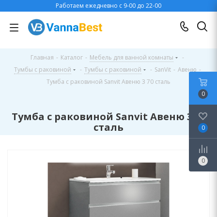
Работаем ежедневно с 9-00 до 22-00
Главная
-
Каталог
-
Мебель для ванной комнаты
-
Тумбы с раковиной
-
Тумбы с раковиной
-
SanVit
-
Авеню
-
Тумба с раковиной Sanvit Авеню 3 70 сталь
0
Тумба с раковиной Sanvit Авеню 3 70
сталь
0
0