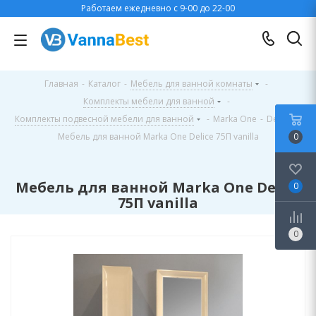
Работаем ежедневно с 9-00 до 22-00
Главная
-
Каталог
-
Мебель для ванной комнаты
-
Комплекты мебели для ванной
-
Комплекты подвесной мебели для ванной
-
Marka One
-
Delice
-
Мебель для ванной Marka One Delice 75П vanilla
0
Мебель для ванной Marka One Delice
0
75П vanilla
0