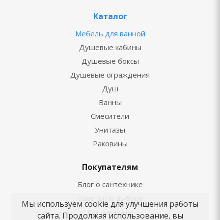
Каталог
Мебель для ванной
Душевые кабины
Душевые боксы
Душевые ограждения
Душ
Ванны
Смесители
Унитазы
Раковины
Покупателям
Блог о сантехнике
Советы по выбору
Мы используем cookie для улучшения работы
Как заказать
сайта. Продолжая использование, вы