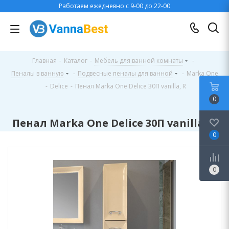
Работаем ежедневно с 9-00 до 22-00
Главная
-
Каталог
-
Мебель для ванной комнаты
-
Пеналы в ванную
-
Подвесные пеналы для ванной
-
Marka One
-
Delice
-
Пенал Marka One Delice 30П vanilla, R
0
Пенал Marka One Delice 30П vanilla, R
0
0