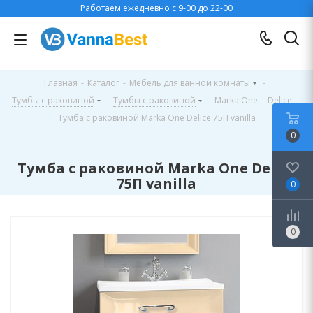
Работаем ежедневно с 9-00 до 22-00
Главная
-
Каталог
-
Мебель для ванной комнаты
-
Тумбы с раковиной
-
Тумбы с раковиной
-
Marka One
-
Delice
-
Тумба с раковиной Marka One Delice 75П vanilla
0
Тумба с раковиной Marka One Delice
75П vanilla
0
0