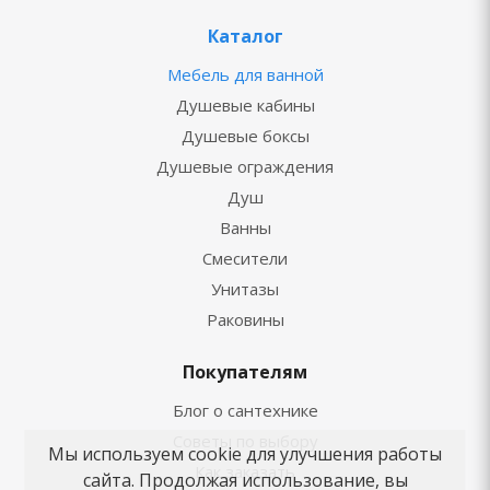
Каталог
Мебель для ванной
Душевые кабины
Душевые боксы
Душевые ограждения
Душ
Ванны
Смесители
Унитазы
Раковины
Покупателям
Блог о сантехнике
Советы по выбору
Мы используем cookie для улучшения работы
Как заказать
сайта. Продолжая использование, вы