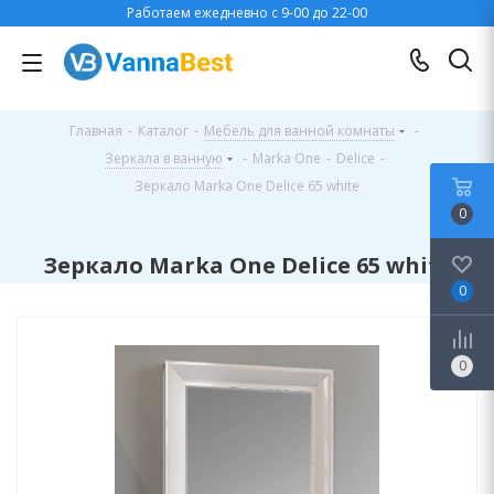
Работаем ежедневно с 9-00 до 22-00
Главная
-
Каталог
-
Мебель для ванной комнаты
-
Зеркала в ванную
-
Marka One
-
Delice
-
Зеркало Marka One Delice 65 white
0
Зеркало Marka One Delice 65 white
0
0