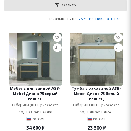
Фильтр
Показывать по:
28
60
100
Показать все
Мебель для ванной ASB-
Тумба с раковиной ASB-
Mebel Диана 75 серый
Mebel Диана 75 белый
глянец
глянец
Габариты (ш.г.в.): 75x45x55
Габариты (ш.г.в.): 75x45x55
Код товара: 130368
Код товара: 130241
Россия
Россия
34 600
₽
23 300
₽