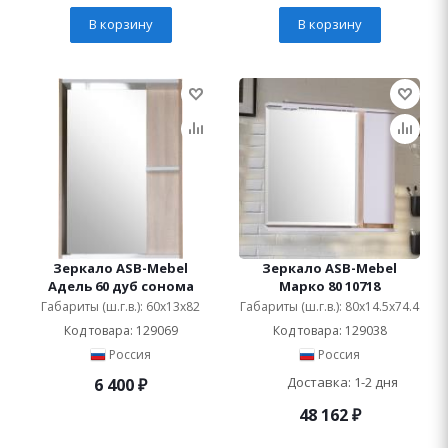
В корзину
В корзину
Зеркало ASB-Mebel
Зеркало ASB-Mebel
Адель 60 дуб сонома
Марко 80 10718
Габариты (ш.г.в.): 60x13x82
Габариты (ш.г.в.): 80x14.5x74.4
Код товара: 129069
Код товара: 129038
Россия
Россия
Доставка: 1-2 дня
6 400
₽
48 162
₽