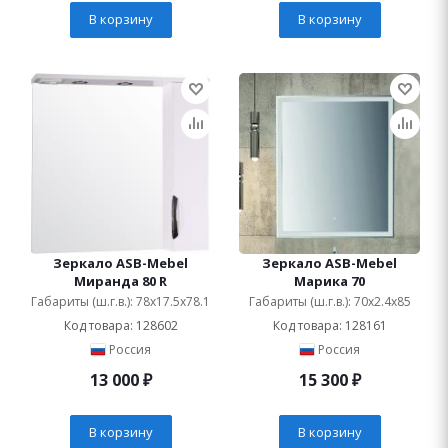
В корзину
В корзину
Зеркало ASB-Mebel
Зеркало ASB-Mebel
Миранда 80 R
Марика 70
Габариты (ш.г.в.): 78x17.5x78.1
Габариты (ш.г.в.): 70x2.4x85
Код товара: 128602
Код товара: 128161
Россия
Россия
13 000
₽
15 300
₽
В корзину
В корзину