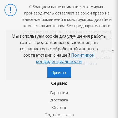
Обращаем ваше внимание, что фирма-
производитель оставляет за собой право на
внесение изменений в конструкцию, дизайн и
комплектацию товара без предварительного
уведомления. Вся информация на сайте носит
Мы используем cookie для улучшения работы
справочный характер и не является публичной
сайта. Продолжая использование, вы
офертой.
соглашаетесь с обработкой данных в
Если вы нашли неточность или у вас есть другие
соответствии с нашей
Политикой
комментарии по описанию товаров - просьба
конфиденциальности
.
сообщить на
info@vannabest.ru
Принять
Сервис
Гарантии
Доставка
Оплата
Подъём заказа