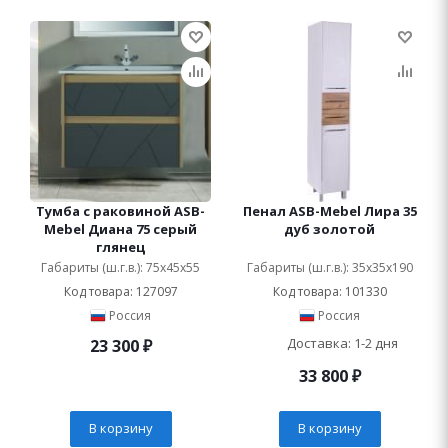
Тумба с раковиной ASB-
Пенал ASB-Mebel Лира 35
Mebel Диана 75 серый
дуб золотой
глянец
Габариты (ш.г.в.): 75x45x55
Габариты (ш.г.в.): 35x35x190
Код товара: 127097
Код товара: 101330
Россия
Россия
Доставка: 1-2 дня
23 300
₽
33 800
₽
В корзину
В корзину