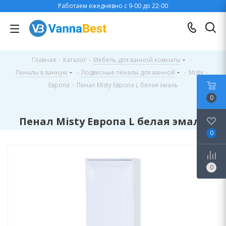
Работаем ежедневно с 9-00 до 22-00
Главная
-
Каталог
-
Мебель для ванной комнаты
-
Пеналы в ванную
-
Подвесные пеналы для ванной
-
Misty
-
Европа
-
Пенал Misty Европа L белая эмаль
0
Пенал Misty Европа L белая эмаль
0
0