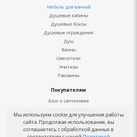
Мебель для ванной
Душевые кабины
Душевые боксы
Душевые ограждения
Душ
Ванны
Смесители
Унитазы
Раковины
Покупателям
Блог о сантехнике
Советы по выбору
Мы используем cookie для улучшения работы
Как заказать
сайта. Продолжая использование, вы
Новости
соглашаетесь с обработкой данных в
Вопросы-ответы
соответствии с нашей
Политикой