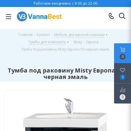
Работаем ежедневно с 9-00 до 22-00
Главная
-
Каталог
-
Мебель для ванной комнаты
-
Тумбы для комплекта
-
Misty
-
Европа
-
Тумба под раковину Misty Европа 50 черная эмаль
0
Тумба под раковину Misty Европа 50
черная эмаль
0
0