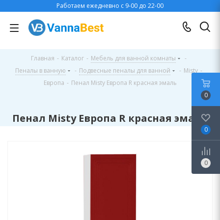
Работаем ежедневно с 9-00 до 22-00
Главная
-
Каталог
-
Мебель для ванной комнаты
-
Пеналы в ванную
-
Подвесные пеналы для ванной
-
Misty
-
Европа
-
Пенал Misty Европа R красная эмаль
0
Пенал Misty Европа R красная эмаль
0
0