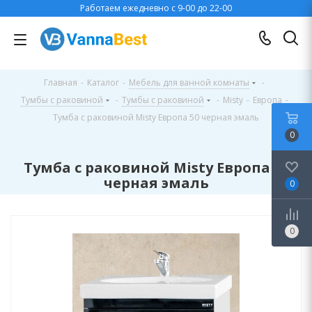
Работаем ежедневно с 9-00 до 22-00
Главная
-
Каталог
-
Мебель для ванной комнаты
-
Тумбы с раковиной
-
Тумбы с раковиной
-
Misty
-
Европа
-
Тумба с раковиной Misty Европа 50 черная эмаль
0
Тумба с раковиной Misty Европа 50
черная эмаль
0
0