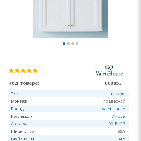
Код товара:
000853
Тип
шкафы
Монтаж
подвесной
Бренд
ValenHouse
Коллекция
Лиора
Артикул
L90_PHБЗ
Ширина, см
88.5
Глубина, см
34.5