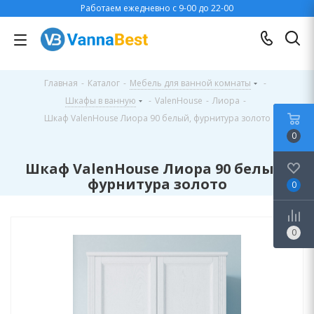
Работаем ежедневно с 9-00 до 22-00
Главная
-
Каталог
-
Мебель для ванной комнаты
-
Шкафы в ванную
-
ValenHouse
-
Лиора
-
Шкаф ValenHouse Лиора 90 белый, фурнитура золото
0
Шкаф ValenHouse Лиора 90 белый,
фурнитура золото
0
0