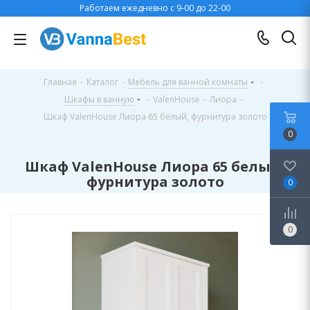
Работаем ежедневно с 9-00 до 22-00
Главная
-
Каталог
-
Мебель для ванной комнаты
-
Шкафы в ванную
-
ValenHouse
-
Лиора
-
Шкаф ValenHouse Лиора 65 белый, фурнитура золото
0
Шкаф ValenHouse Лиора 65 белый,
фурнитура золото
0
0