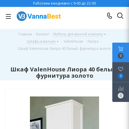
Работаем ежедневно с 9-00 до 22-00
Главная
-
Каталог
-
Мебель для ванной комнаты
-
Шкафы в ванную
-
ValenHouse
-
Лиора
-
Шкаф ValenHouse Лиора 40 белый, фурнитура золото
0
Шкаф ValenHouse Лиора 40 белый,
фурнитура золото
0
0