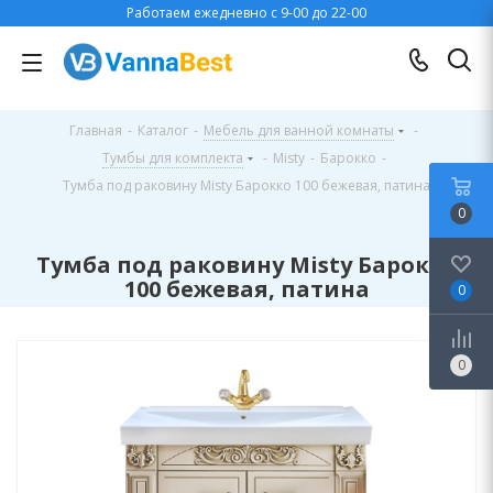
Работаем ежедневно с 9-00 до 22-00
Главная
-
Каталог
-
Мебель для ванной комнаты
-
Тумбы для комплекта
-
Misty
-
Барокко
-
Тумба под раковину Misty Барокко 100 бежевая, патина
0
Тумба под раковину Misty Барокко
100 бежевая, патина
0
0