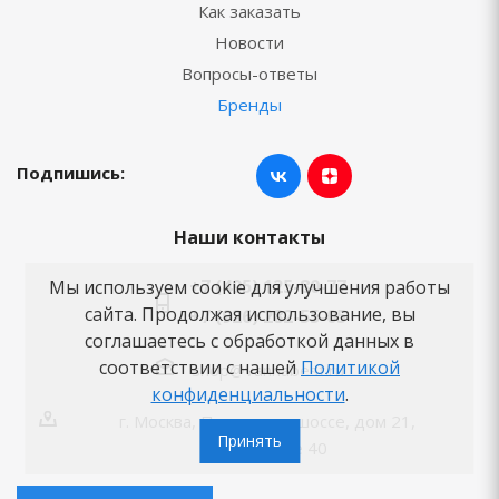
Как заказать
Новости
Вопросы-ответы
Бренды
Подпишись:
Наши контакты
+7 (495) 125-80-77
Мы используем cookie для улучшения работы
сайта. Продолжая использование, вы
+7 (926) 282-55-05
соглашаетесь с обработкой данных в
соответствии с нашей
Политикой
shop@vannabest.ru
конфиденциальности
.
г. Москва, Пятницкое шоссе, дом 21,
Принять
помещение 40