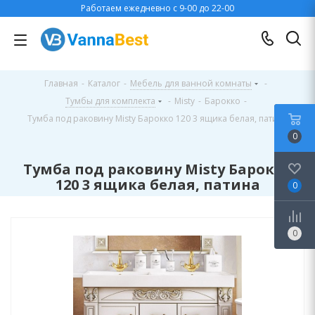
Работаем ежедневно с 9-00 до 22-00
Главная
-
Каталог
-
Мебель для ванной комнаты
-
Тумбы для комплекта
-
Misty
-
Барокко
-
Тумба под раковину Misty Барокко 120 3 ящика белая, патина
0
Тумба под раковину Misty Барокко
120 3 ящика белая, патина
0
0