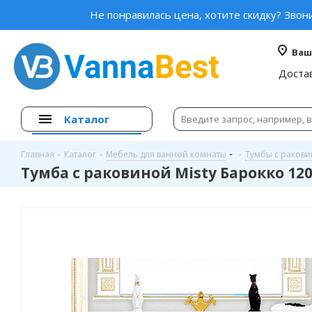
Не понравилась цена, хотите скидку? Звон
Ваш
Доста
Каталог
Главная
-
Каталог
-
Мебель для ванной комнаты
-
Тумбы с раков
Тумба с раковиной Misty Барокко 12