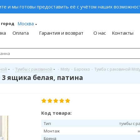
ите и мы готовы предоставить её с учётом наших возможност
Москва
 город
вка
Оплата
Гарантия и возврат
О нас
Контакты
иной
-
Тумбы с раковиной
-
Misty
-
Барокко
-
Тумба с раковиной Mist
0 3 ящика белая, патина
Код товара:
Тип
тумбы с р
Монтаж
Бренд