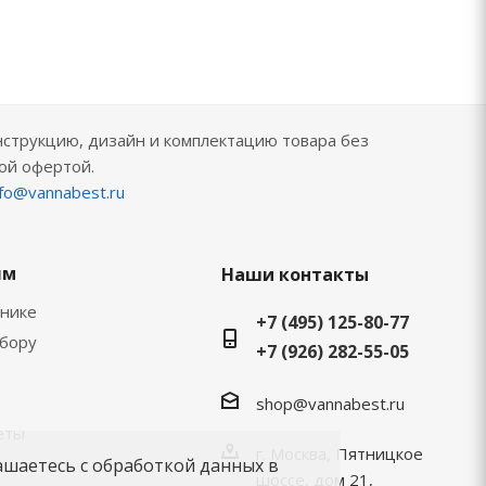
нструкцию, дизайн и комплектацию товара без
ой офертой.
nfo@vannabest.ru
ям
Наши контакты
хнике
+7 (495) 125-80-77
ыбору
+7 (926) 282-55-05
shop@vannabest.ru
еты
г. Москва, Пятницкое
ашаетесь с обработкой данных в
шоссе, дом 21,