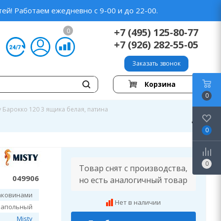
ей! Работаем ежедневно с 9-00 и до 22-00.
+7 (495) 125-80-77
0
+7 (926) 282-55-05
Заказать звонок
Корзина
0
y Барокко 120 3 ящика белая, патина
0
0
Товар снят с производства,
049906
но есть аналогичный товар
аковинами
Нет в наличии
напольный
Misty