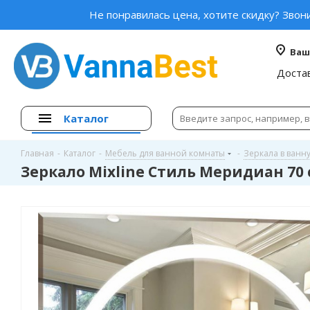
Не понравилась цена, хотите скидку? Звон
Ваш
Доста
Каталог
Главная
-
Каталог
-
Мебель для ванной комнаты
-
Зеркала в ванн
Зеркало Mixline Стиль Меридиан 70 