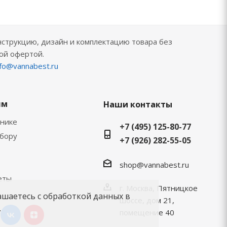
нструкцию, дизайн и комплектацию товара без
ой офертой.
nfo@vannabest.ru
ям
Наши контакты
хнике
+7 (495) 125-80-77
ыбору
+7 (926) 282-55-05
shop@vannabest.ru
еты
г. Москва, Пятницкое
ашаетесь с обработкой данных в
шоссе, дом 21,
.
помещение 40