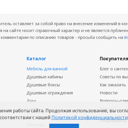
ель оставляет за собой право на внесение изменений в ко
 на сайте носит справочный характер и не является публичн
е комментарии по описанию товаров - просьба сообщить на
i
Каталог
Покупател
Мебель для ванной
Блог о санте
Душевые кабины
Советы по в
Душевые боксы
Как заказать
Душевые ограждения
Новости
Душ
Вопросы-отв
Ванны
Бренды
шения работы сайта. Продолжая использование, вы согл
Смесители
соответствии с нашей
Политикой конфиденциальности
Подпишись:
Унитазы