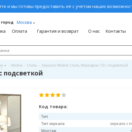
ите и мы готовы предоставить её с учётом наших возможност
Москва
 город
вка
Оплата
Гарантия и возврат
О нас
Контакты
ую
-
Mixline
-
Стиль
-
Зеркало Mixline Стиль Меридиан 70 с подсветкой
с подсветкой
Код товара:
Тип
Тип зеркала
зеркало с 
Монтаж