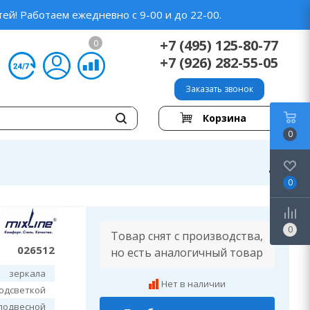
ей! Работаем ежедневно с 9-00 и до 22-00.
+7 (495) 125-80-77
0
+7 (926) 282-55-05
Заказать звонок
Корзина
0
0
0
Товар снят с производства,
026512
но есть аналогичный товар
зеркала
Нет в наличии
подсветкой
подвесной