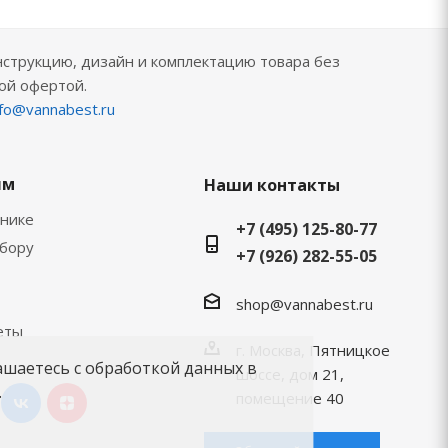
нструкцию, дизайн и комплектацию товара без
ой офертой.
nfo@vannabest.ru
ям
Наши контакты
хнике
+7 (495) 125-80-77
ыбору
+7 (926) 282-55-05
shop@vannabest.ru
еты
г. Москва, Пятницкое
ашаетесь с обработкой данных в
шоссе, дом 21,
.
помещение 40