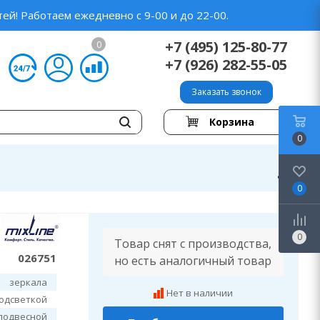
ей! Работаем ежедневно с 9-00 и до 22-00.
+7 (495) 125-80-77
0
+7 (926) 282-55-05
Заказать звонок
Корзина
0
0
0
Товар снят с производства,
026751
но есть аналогичный товар
зеркала
Нет в наличии
подсветкой
подвесной