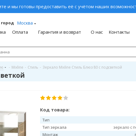
ите и мы готовы предоставить её с учётом наших возможност
Москва
 город
вка
Оплата
Гарантия и возврат
О нас
Контакты
ую
-
Mixline
-
Стиль
-
Зеркало Mixline Стиль Блюз 80 с подсветкой
светкой
Код товара:
Тип
Тип зеркала
зеркало с 
Монтаж