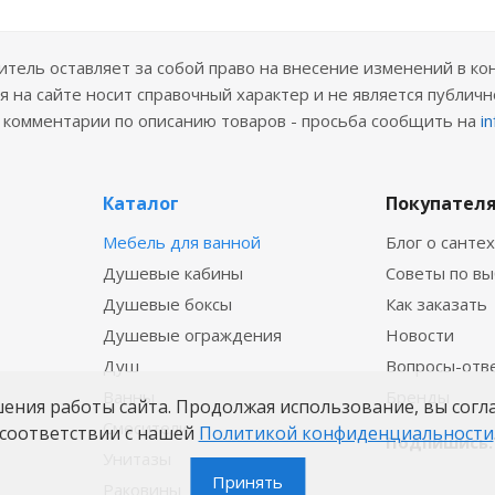
ель оставляет за собой право на внесение изменений в ко
 на сайте носит справочный характер и не является публичн
е комментарии по описанию товаров - просьба сообщить на
i
Каталог
Покупател
Мебель для ванной
Блог о санте
Душевые кабины
Советы по в
Душевые боксы
Как заказать
Душевые ограждения
Новости
Душ
Вопросы-отв
Ванны
Бренды
шения работы сайта. Продолжая использование, вы согл
Смесители
соответствии с нашей
Политикой конфиденциальности
Подпишись:
Унитазы
Принять
Раковины