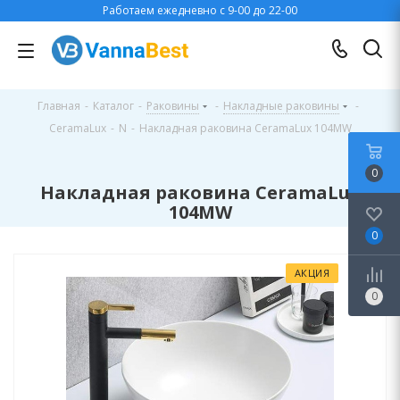
Работаем ежедневно с 9-00 до 22-00
Главная
-
Каталог
-
Раковины
-
Накладные раковины
-
CeramaLux
-
N
-
Накладная раковина CeramaLux 104MW
0
Накладная раковина CeramaLux
104MW
0
АКЦИЯ
0