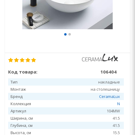
Код товара:
106404
Тип
накладные
Монтаж
на столешницу
Бренд
CeramaLux
Коллекция
N
Артикул
104MW
Ширина, см
41.5
Глубина, см
41.5
Высота, см
15.5