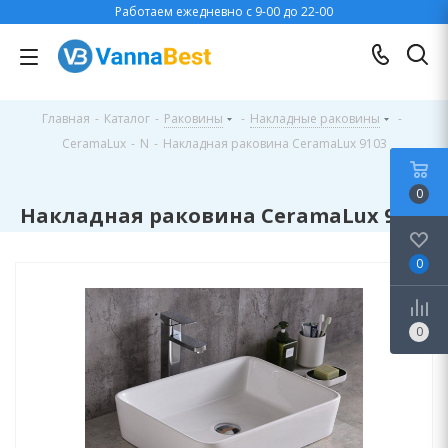
Работаем ежедневно с 9-00 до 22-00
Главная
-
Каталог
-
Раковины
-
Накладные раковины
-
CeramaLux
-
N
-
Накладная раковина CeramaLux 9103
0
Накладная раковина CeramaLux 9103
0
0