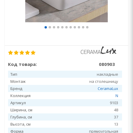
Код товара:
080903
Тип
накладные
Монтаж
на столешницу
Бренд
CeramaLux
Коллекция
N
Артикул
9103
Ширина, см
48
Глубина, см
37
Высота, см
13
Форма
прямоугольная