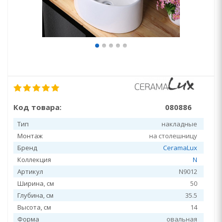
Код товара:
080886
Тип
накладные
Монтаж
на столешницу
Бренд
CeramaLux
Коллекция
N
Артикул
N9012
Ширина, см
50
Глубина, см
35.5
Высота, см
14
Форма
овальная