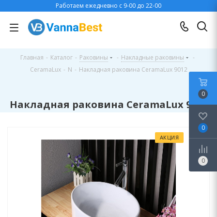
Работаем ежедневно с 9-00 до 22-00
Главная
-
Каталог
-
Раковины
-
Накладные раковины
-
CeramaLux
-
N
-
Накладная раковина CeramaLux 9012
0
Накладная раковина CeramaLux 9012
0
АКЦИЯ
0