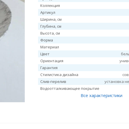
Коллекция
Артикул
Ширина, см
Глубина, см
Высота, см
Форма
Материал
Цвет
бел
Ориентация
унив
Гарантия
Стилистика дизайна
со
Слив-перелив
установка н
Водоотталкивающее покрытие
Все характеристики