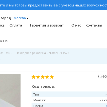
ите и мы готовы предоставить её с учётом наших возможност
Москва
 город
вка
Оплата
Гарантия и возврат
О нас
Контакты
ux
-
MNC
-
Накладная раковина CeramaLux 1575
5
Код товара:
Тип
Монтаж
на с
Бренд