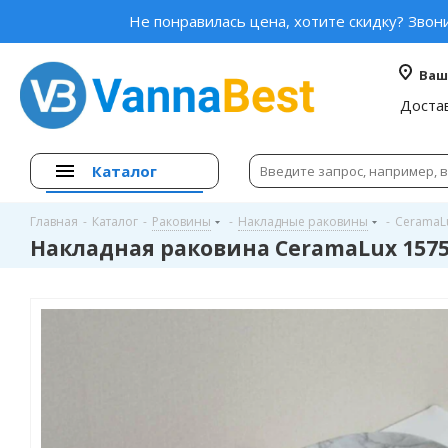
Не понравилась цена, хотите скидку? Звон
Ваш
Доста
Каталог
Главная
-
Каталог
-
Раковины
-
Накладные раковины
-
CeramaL
Накладная раковина CeramaLux 157