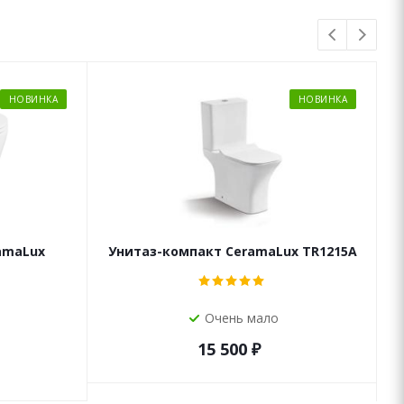
НОВИНКА
НОВИНКА
amaLux
Унитаз-компакт CeramaLux TR1215A
Очень мало
15 500
₽