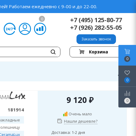
ей! Работаем ежедневно с 9-00 и до 22-00.
+7 (495) 125-80-77
0
+7 (926) 282-55-05
Заказать звонок
Корзина
0
0
9 120
₽
0
181914
Очень мало
накладные
Нашли дешевле?
толешницу
Доставка: 1-2 дня
CeramaLux