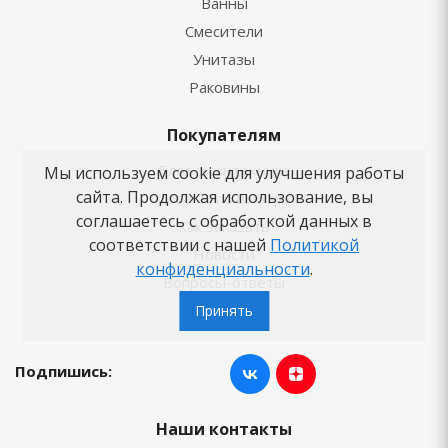
Ванны
Смесители
Унитазы
Раковины
Покупателям
Блог о сантехнике
Мы используем cookie для улучшения работы
сайта. Продолжая использование, вы
Советы по выбору
соглашаетесь с обработкой данных в
Как заказать
соответствии с нашей
Политикой
Новости
конфиденциальности
.
Вопросы-ответы
Бренды
Принять
Подпишись:
Наши контакты