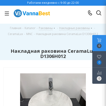
Работаем ежедневно с 9-00 до 22-00
Главная
-
Каталог
-
Раковины
-
Накладные раковины
-
CeramaLux
-
MNC
-
Накладная раковина CeramaLux D1306H012
0
Накладная раковина CeramaLux
D1306H012
0
0