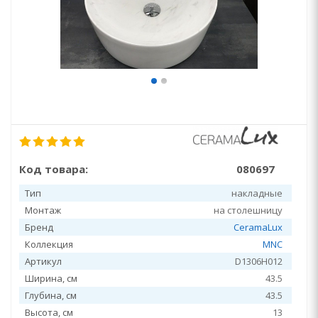
Код товара:
080697
Тип
накладные
Монтаж
на столешницу
Бренд
CeramaLux
Коллекция
MNC
Артикул
D1306H012
Ширина, см
43.5
Глубина, см
43.5
Высота, см
13